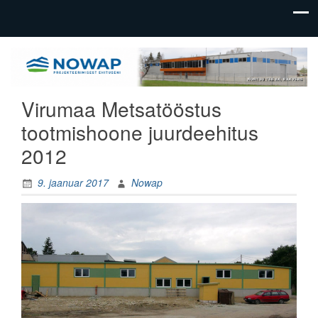
üldehitus,
Nowap
tootmishoonete
OÜ
ehitus
Virumaa Metsatööstus
tootmishoone juurdeehitus
2012
9. jaanuar 2017
Nowap