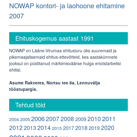
Next
NOWAP kontori- ja laohoone ehitamine
post:
2007
Ehituskogemus aastast 1991
NOWAP on Lääne-Virumaa ehitusturu üks suuremaid ja
pikemaajalisemaid ehitus-ettevõtteid, kes aastakümnete
jooksul on püstitanud märkimisväärse hulga eriotstarbelisi
ehitisi.
Asume Rakveres, Nortsu tee 8a, Lennuvälja
tööstupargis.
Tehtud töid
2006
2011
2007
2008
2010
2009
2004
2005
2012
2014
2020
2013
2018
2017
2019
2015