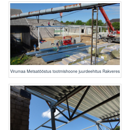
Virumaa Metsatööstus tootmishoone juurdeehitus Rakveres