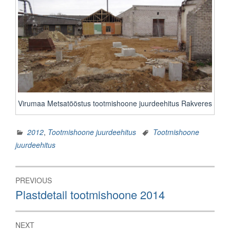
Virumaa Metsatööstus tootmishoone juurdeehitus Rakveres
2012
,
Tootmishoone juurdeehitus
Tootmishoone
juurdeehitus
Navigeerimine
PREVIOUS
Previous
Plastdetail tootmishoone 2014
post:
NEXT