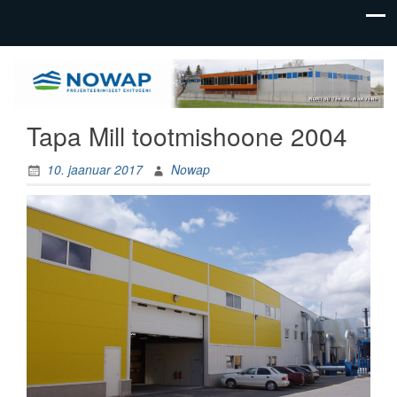
üldehitus,
Nowap
tootmishoonete
OÜ
ehitus
Tapa Mill tootmishoone 2004
10. jaanuar 2017
Nowap