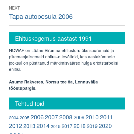
NEXT
Next
Tapa autopesula 2006
post:
Ehituskogemus aastast 1991
NOWAP on Lääne-Virumaa ehitusturu üks suuremaid ja
pikemaajalisemaid ehitus-ettevõtteid, kes aastakümnete
jooksul on püstitanud märkimisväärse hulga eriotstarbelisi
ehitisi.
Asume Rakveres, Nortsu tee 8a, Lennuvälja
tööstupargis.
Tehtud töid
2006
2011
2007
2008
2010
2009
2004
2005
2012
2014
2020
2013
2018
2017
2019
2015