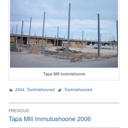
Tapa Mill tootmishoone
2004
,
Tootmishooned
Tootmishooned
Navigeerimine
PREVIOUS
Previous
Tapa Mill immutushoone 2006
post: