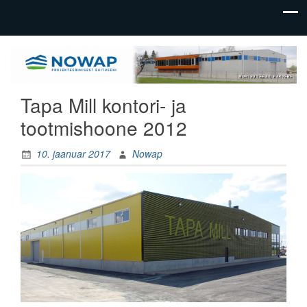
üldehitus,
Nowap
tootmishoonete
OÜ
ehitus
Tapa Mill kontori- ja
tootmishoone 2012
10. jaanuar 2017
Nowap