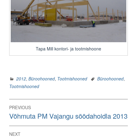
Tapa Mill kontori- ja tootmishoone
2012
,
Büroohooned
,
Tootmishooned
Büroohooned
,
Tootmishooned
Navigeerimine
PREVIOUS
Previous
Võhmuta PM Vajangu söödahoidla 2013
post:
NEXT