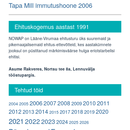
Next
Tapa Mill immutushoone 2006
post:
Ehituskogemus aastast 1991
NOWAP on Lääne-Virumaa ehitusturu üks suuremaid ja
pikemaajalisemaid ehitus-ettevõtteid, kes aastakümnete
jooksul on püstitanud märkimisväärse hulga eriotstarbelisi
ehitisi.
Asume Rakveres, Nortsu tee 8a, Lennuvälja
tööstupargis.
Tehtud töid
2006
2011
2007
2008
2010
2009
2004
2005
2012
2014
2020
2013
2018
2017
2019
2015
2021
2022
2023
2024
2025
2026