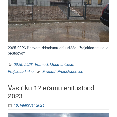
2025-2026 Rakvere ridaelamu ehitustööd. Projekteerimine ja
peatöövõtt.
2025
,
2026
,
Eramud
,
Muud ehitised
,
Projekteerimine
Eramud
,
Projekteerimine
Västriku 12 eramu ehitustööd
2023
10. veebruar 2024