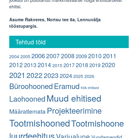
jooksul on püstitanud märkimisväärse hulga eriotstarbelisi
ehitisi.
Asume Rakveres, Nortsu tee 8a, Lennuvälja
tööstupargis.
Tehtud töid
2006
2011
2007
2008
2010
2009
2004
2005
2012
2014
2020
2013
2018
2017
2019
2015
2021
2022
2023
2024
2025
2026
Büroohooned
Eramud
Kõik ehitised
Muud ehitised
Laohooned
Projekteerimine
Määratlemata
Tootmishooned
Tootmishoone
juurdeehitus
Varjualune
Vundamendid