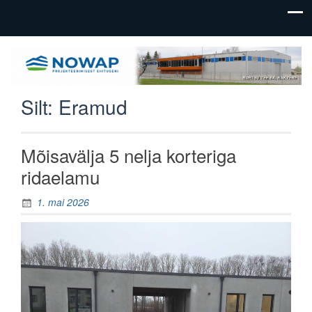
üldehitus,
Nowap
tootmishoonete
OÜ
ehitus
Silt:
Eramud
Mõisavälja 5 nelja korteriga
ridaelamu
1. mai 2026