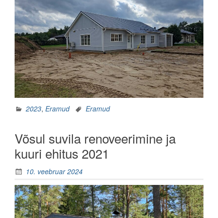
2023
,
Eramud
Eramud
Võsul suvila renoveerimine ja
kuuri ehitus 2021
10. veebruar 2024