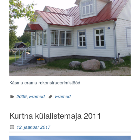
Käsmu eramu rekonstrueerimistööd
2009
,
Eramud
Eramud
Kurtna külalistemaja 2011
12. jaanuar 2017