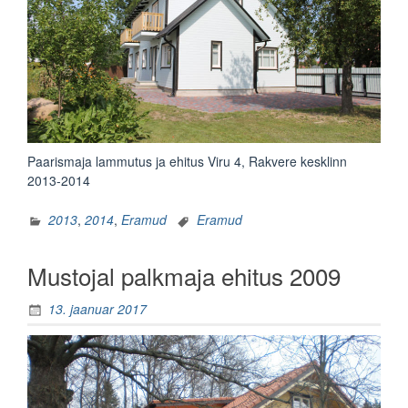
Paarismaja lammutus ja ehitus Viru 4, Rakvere kesklinn
2013-2014
2013
,
2014
,
Eramud
Eramud
Mustojal palkmaja ehitus 2009
13. jaanuar 2017