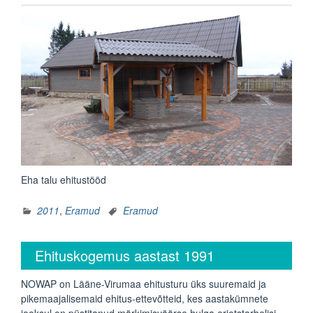
Eha talu ehitustööd
2011
,
Eramud
Eramud
Ehituskogemus aastast 1991
NOWAP on Lääne-Virumaa ehitusturu üks suuremaid ja
pikemaajalisemaid ehitus-ettevõtteid, kes aastakümnete