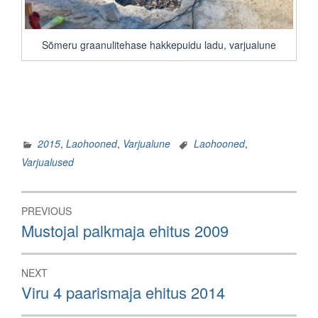
Sõmeru graanulitehase hakkepuidu ladu, varjualune
2015
,
Laohooned
,
Varjualune
Laohooned
,
Varjualused
Navigeerimine
PREVIOUS
Previous
Mustojal palkmaja ehitus 2009
post:
NEXT
Next
Viru 4 paarismaja ehitus 2014
post: