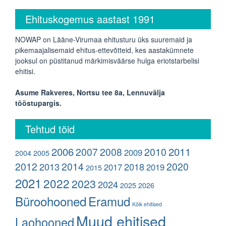
Ehituskogemus aastast 1991
NOWAP on Lääne-Virumaa ehitusturu üks suuremaid ja
pikemaajalisemaid ehitus-ettevõtteid, kes aastakümnete
jooksul on püstitanud märkimisväärse hulga eriotstarbelisi
ehitisi.
Asume Rakveres, Nortsu tee 8a, Lennuvälja
tööstupargis.
Tehtud töid
2006
2011
2007
2008
2010
2009
2004
2005
2012
2014
2020
2013
2018
2017
2019
2015
2021
2022
2023
2024
2025
2026
Büroohooned
Eramud
Kõik ehitised
Muud ehitised
Laohooned