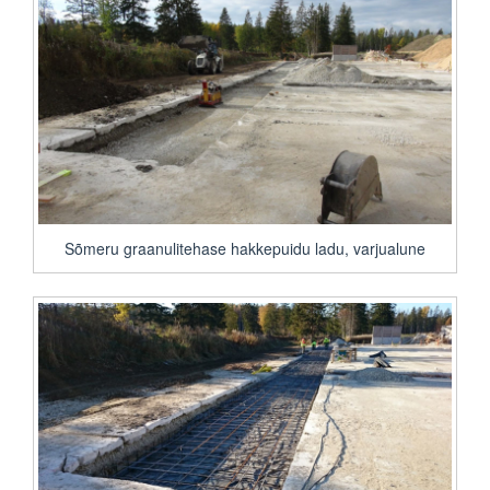
Sõmeru graanulitehase hakkepuidu ladu, varjualune