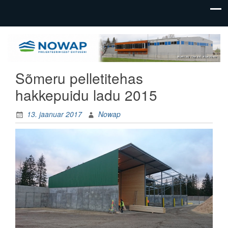
üldehitus,
Nowap
tootmishoonete
OÜ
ehitus
Sõmeru pelletitehas
hakkepuidu ladu 2015
13. jaanuar 2017
Nowap