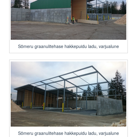
Sõmeru graanulitehase hakkepuidu ladu, varjualune
Sõmeru graanulitehase hakkepuidu ladu, varjualune