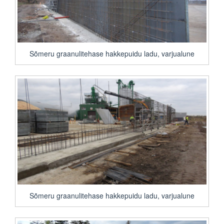
Sõmeru graanulitehase hakkepuidu ladu, varjualune
Sõmeru graanulitehase hakkepuidu ladu, varjualune